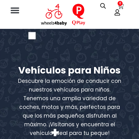
Ir
Menu
0
Cart
Juegos al Aire Libre
al
contenido
Vehículos para Niños
Descubre la emoción de conducir con
nuestros vehículos para niños.
Tenemos una amplia variedad de
coches, motos y más, perfectos para
que los más pequeños disfruten al
máximo. ¡Visítanos y encuentra el
vehículo ideal para tu peque!