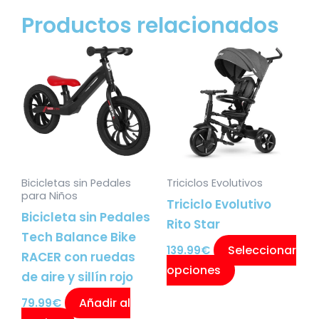
Productos relacionados
Este
producto
tiene
múltiples
variantes.
Las
opciones
Bicicletas sin Pedales
Triciclos Evolutivos
se
para Niños
Triciclo Evolutivo
pueden
Bicicleta sin Pedales
Rito Star
elegir
Tech Balance Bike
en
Seleccionar
139.99
€
RACER con ruedas
la
opciones
de aire y sillín rojo
página
Añadir al
de
79.99
€