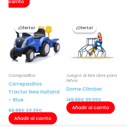
carrito
producto
El
El
El
El
precio
precio
precio
precio
¡Oferta!
¡Oferta!
¡Oferta!
¡Oferta!
original
actual
original
actual
era:
es:
era:
es:
69.99€.
49.99€.
149.99€.
99.99€.
Correpasillos
Juegos al Aire Libre para
Niños
Correpasillos
Dome Climber
Tractor New Holland
– Blue
149.99
€
99.99
€
Añadir al carrito
69.99
€
49.99
€
Añadir al carrito