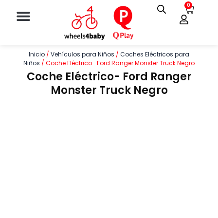
Ir
Menu
0
Cart
Juegos al Aire Libre
al
contenido
Inicio
/
Vehículos para Niños
/
Coches Eléctricos para
Niños
/ Coche Eléctrico- Ford Ranger Monster Truck Negro
Coche Eléctrico- Ford Ranger
Monster Truck Negro