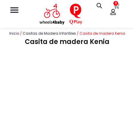
Ir
Menu
0
Cart
Juegos al Aire Libre
al
contenido
Inicio
/
Casitas de Madera Infantiles
/ Casita de madera Kenia
Casita de madera Kenia