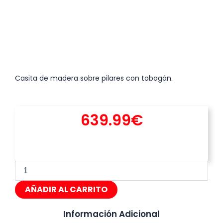
Casita de madera sobre pilares con tobogán.
639.99
€
Casita
de
madera
AÑADIR AL CARRITO
Kenia
cantidad
Información Adicional